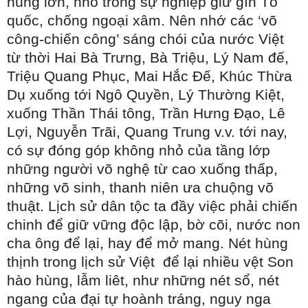
hùng lớn, nhỏ trong sự nghiệp giữ gìn Tổ
quốc, chống ngoại xâm. Nên nhớ các ‘võ
công-chiến công’ sáng chói của nước Việt
từ thời Hai Bà Trưng, Bà Triệu, Lý Nam đế,
Triệu Quang Phục, Mai Hắc Đế, Khúc Thừa
Dụ xuống tới Ngô Quyền, Lý Thường Kiệt,
xuống Thần Thái tông, Trần Hưng Đạo, Lê
Lợi, Nguyễn Trãi, Quang Trung v.v. tới nay,
có sự đóng góp không nhỏ của tầng lớp
những người võ nghệ từ cao xuống thấp,
những võ sinh, thanh niên ưa chuộng võ
thuật. Lịch sử dân tộc ta đầy việc phải chiến
chinh để giữ vững độc lập, bờ cõi, nước non
cha ông để lại, hay để mở mang. Nét hùng
thịnh trong lịch sử Việt
để lại nhiều vệt Son
hào hùng, lẫm liêt, như những nét sổ, nét
ngang của đại tự hoành tráng, nguy nga