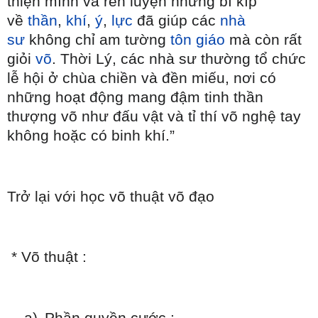
thiện mình và rèn luyện những bí kíp
về
thần
,
khí
,
ý
,
lực
đã giúp các
nhà
sư
không chỉ am tường
tôn giáo
mà còn rất
giỏi
võ
. Thời Lý, các nhà sư thường tổ chức
lễ hội ở chùa chiền và đền miếu, nơi có
những hoạt động mang đậm tinh thần
thượng võ như đấu vật và tỉ thí võ nghệ tay
không hoặc có binh khí.”
Trở lại với học võ thuật võ đạo
* Võ thuật :