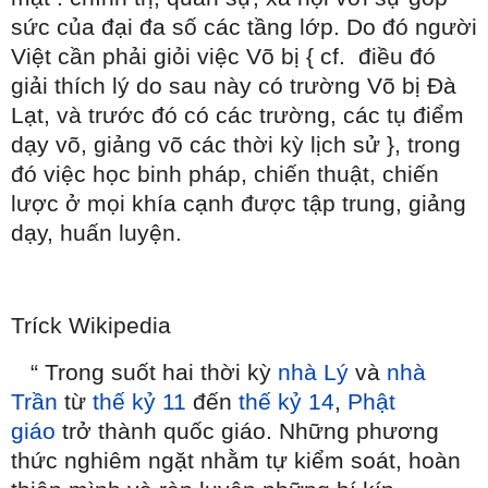
sức của đại đa số các tầng lớp. Do đó người
Việt cần phải giỏi việc Võ bị { cf.
điều đó
giải thích lý do sau này có trường Võ bị Đà
Lạt, và trước đó có các trường, các tụ điểm
dạy võ, giảng võ các thời kỳ lịch sử }, trong
đó việc học binh pháp, chiến thuật, chiến
lược ở mọi khía cạnh được tập trung, giảng
dạy, huấn luyện.
Tríck Wikipedia
“
Trong suốt hai thời kỳ
nhà Lý
và
nhà
Trần
từ
thế kỷ 11
đến
thế kỷ 14
,
Phật
giáo
trở thành quốc giáo. Những phương
thức nghiêm ngặt nhằm tự kiểm soát, hoàn