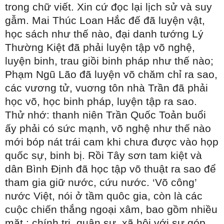
trong chữ viết. Xin cứ đọc lại lịch sử và suy
gẫm. Mai Thúc Loan Hắc đế đã luyện vật,
học sách như thế nào, đại danh tướng Lý
Thường Kiệt đã phải luyện tập võ nghệ,
luyện binh, trau giồi binh pháp như thế nào;
Phạm Ngũ Lão đã luyện võ chăm chỉ ra sao,
các vương tử, vuơng tôn nhà Trần đã phải
học võ, học binh pháp, luyện tập ra sao.
Thử nhớ: thanh niên Trần Quốc Toản buổi
ấy phải có sức mạnh, võ nghệ như thế nào
mới bóp nát trái cam khi chưa được vào họp
quốc sự, binh bị. Rồi Tây sơn tam kiệt và
dân Bình Định đã học tập võ thuật ra sao để
tham gia giữ nước, cứu nước. ‘Võ công’
nước Việt, nói ở tầm quôc gia, còn là các
cuộc chiến thắng ngoại xâm, bao gồm nhiều
mặt : chính trị, quân sự, xã hội với sự góp