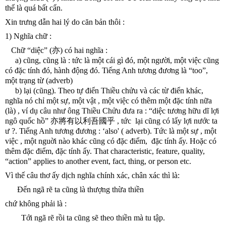
thế là quá bất cẩn.
Xin trưng dẫn hai lý do căn bản thôi :
1) Nghĩa chữ :
   Chữ “diệc” (亦) có hai nghĩa :
     a) cũng, cũng là : tức là một cái gì đó, một người, một việc cũng 
có đặc tính đó, hành động đó. Tiếng Anh tương đương là “too”, 
một trạng từ (adverb) 
     b) lại (cũng). Theo tự điển Thiều chửu và các từ điển khác, 
nghĩa nó chỉ một sự, một vật , một việc có thêm một đặc tính nữa 
(là) , ví dụ câu như ông Thiều Chửu đưa ra : “diệc tương hữu dĩ lợi 
ngô quốc hồ” 亦將有以利吾國乎 , tức  lại cũng có lấy lợi nước ta 
ư ?. Tiếng Anh tương đương : ‘also' ( adverb). Tức là một sự , một 
việc , một nguời nào khác cũng có đặc điểm,  đặc tính ấy. Hoặc có 
thêm đặc điểm, đặc tính ấy. That characteristic, feature, quality, 
“action” applies to another event, fact, thing, or person etc.
Vì thế câu thơ ấy dịch nghĩa chính xác, chân xác thì là:
      Đến ngã rẽ ta cũng là thượng thừa thiền
chứ không phải là : 
        Tới ngã rẽ rồi ta cũng sẽ theo thiền mà tu tập.