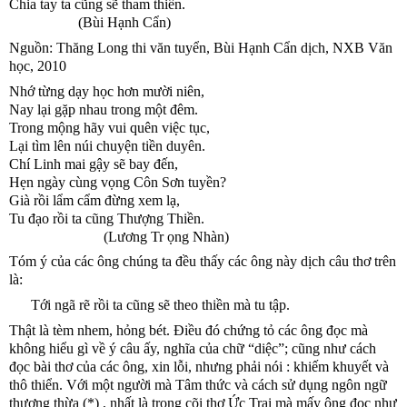
Chia tay ta cũng sẽ tham thiền.
                   (Bùi Hạnh Cẩn)
Nguồn: Thăng Long thi văn tuyển, Bùi Hạnh Cẩn dịch, NXB Văn 
học, 2010
Nhớ từng dạy học hơn mười niên,
Nay lại gặp nhau trong một đêm.
Trong mộng hãy vui quên việc tục,
Lại tìm lên núi chuyện tiền duyên.
Chí Linh mai gậy sẽ bay đến,
Hẹn ngày cùng vọng Côn Sơn tuyền?
Già rồi lẩm cẩm đừng xem lạ,
Tu đạo rồi ta cũng Thượng Thiền.
                          (Lương Tr ọng Nhàn)
Tóm ý của các ông chúng ta đều thấy các ông này dịch câu thơ trên 
là: 
      Tới ngã rẽ rồi ta cũng sẽ theo thiền mà tu tập.
Thật là tèm nhem, hỏng bét. Điều đó chứng tỏ các ông đọc mà 
không hiểu gì về ý câu ấy, nghĩa của chữ “diệc”; cũng như cách 
đọc bài thơ của các ông, xin lỗi, nhưng phải nói : khiếm khuyết và 
thô thiển. Với một người mà Tâm thức và cách sử dụng ngôn ngữ 
thượng thừa (*) , nhất là trong cõi thơ Ức Trai mà mấy ông đọc như 