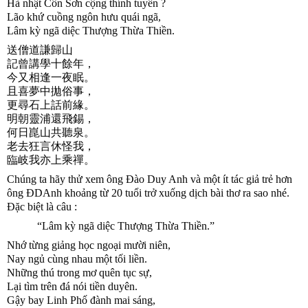
Hà nhật Côn Sơn cộng thính tuyền ?
Lão khứ cuồng ngôn hưu quái ngã,
Lâm kỳ ngã diệc Thượng Thừa Thiền.
送僧道謙歸山  
記曾講學十餘年，
今又相逢一夜眠。
且喜夢中拋俗事，
更尋石上話前緣。
明朝靈浦還飛錫，
何日崑山共聽泉。
老去狂言休怪我，
臨岐我亦上乘禪。
Chúng ta hãy thử xem ông Đào Duy Anh và một ít tác giả trẻ hơn 
ông ĐDAnh khoảng từ 20 tuổi trở xuống dịch bài thơ ra sao nhé. 
Đặc biệt là câu :
           “Lâm kỳ ngã diệc Thượng Thừa Thiền.”
Nhớ từng giảng học ngoại mười niên,
Nay ngủ cùng nhau một tối liền.
Những thú trong mơ quên tục sự,
Lại tìm trên đá nói tiền duyên.
Gậy bay Linh Phố đành mai sáng,