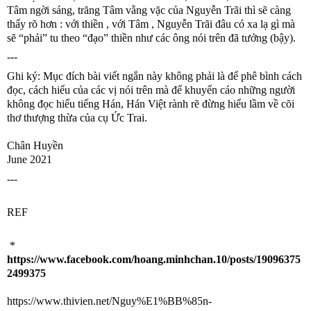
Tâm ngời sáng, trăng Tâm vằng vặc của Nguyễn Trãi thì sẽ càng 
thấy rõ hơn : với thiền , với Tâm , Nguyễn Trãi đâu có xa lạ gì mà 
sẽ “phải” tu theo “đạo” thiền như các ông nói trên đã tưởng (bậy).
---
Ghi ký: Mục đích bài viết ngắn này không phải là để phê bình cách 
đọc, cách hiểu của các vị nói trên mà để khuyến cáo những người 
không đọc hiểu tiếng Hán, Hán Việt rành rẽ đừng hiểu lầm về cõi 
thơ thượng thừa của cụ Ức Trai.
Ch
ân Huyền
June 2021
---
REF

 *  
https://www.facebook.com/hoang.minhchan.10/posts/19096375
2499375
https://www.thivien.net/Nguy%E1%BB%85n-