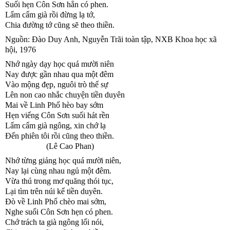
Suối hẹn Côn Sơn hẳn có phen.
Lẩm cẩm già rồi đừng lạ tớ,
Chia đường tớ cũng sẽ theo thiền.
Nguồn: Đào Duy Anh, Nguyễn Trãi toàn tập, NXB Khoa học xã 
hội, 1976
Nhớ ngày dạy học quá mười niên
Nay được gần nhau qua một đêm
Vào mộng đẹp, nguôi trò thế sự
Lên non cao nhắc chuyện tiền duyên
Mai về Linh Phố hèo bay sớm
Hẹn viếng Côn Sơn suối hát rền
Lẩm cẩm già ngông, xin chớ lạ
Đến phiên tôi rồi cũng theo thiền.
                    (Lê Cao Phan)
Nhớ từng giảng học quá mười niên,
Nay lại cùng nhau ngủ một đêm.
Vừa thú trong mơ quăng thói tục,
Lại tìm trên núi kể tiền duyên.
Đò về Linh Phố chèo mai sớm,
Nghe suối Côn Sơn hẹn có phen.
Chớ trách ta già ngông lối nói,