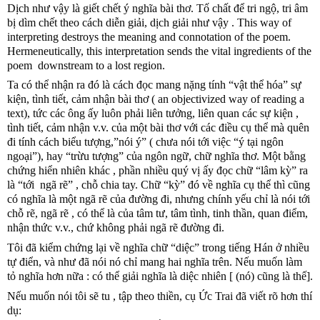
Dịch như vậy là giết chết ý nghĩa bài thơ. Tố chất để tri ngộ, tri âm 
bị dìm chết theo cách diễn giải, dịch giải như vậy . This way of 
interpreting destroys the meaning and connotation of the poem. 
Hermeneutically, this interpretation sends the vital ingredients of the 
poem  downstream to a lost region.
Ta có thể nhận ra đó là cách đọc mang nặng tính “vật thể hóa” sự 
kiện, tình tiết, cảm nhận bài thơ ( an objectivized way of reading a 
text), tức các ông ấy luôn phải liên tưởng, liên quan các sự kiện , 
tình tiết, cảm nhận v.v. của một bài thơ với các điều cụ thể mà quên 
đi tính cách biểu tượng,”nói ý” ( chưa nói tới việc “ý tại ngôn 
ngoại”), hay “trừu tượng” của ngôn ngữ, chữ nghĩa thơ. Một bằng 
chứng hiển nhiên khác , phần nhiều quý vị ấy đọc chữ “lâm kỳ” ra 
là “tới  ngã rẽ” , chỗ chia tay. Chữ “kỳ” đó về nghĩa cụ thể thì cũng 
có nghĩa là một ngã rẽ của đường đi, nhưng chính yếu chỉ là nói tới  
chỗ rẽ, ngã rẽ , có thể là của tâm tư, tâm tình, tinh thần, quan điểm, 
nhận thức v.v., chứ không phải ngã rẽ đường đi.
Tôi đã kiểm chứng lại về nghĩa chữ “diệc” trong tiếng Hán ở nhiều 
tự điển, và như đã nói nó chỉ mang hai nghĩa trên. Nếu muốn làm 
tỏ nghĩa hơn nữa : có thể giải nghĩa là diệc nhiên [ (nó) cũng là thế].
Nếu muốn nói tôi sẽ tu , tập theo thiền, cụ Ức Trai đã viết rõ hơn thí 
dụ: