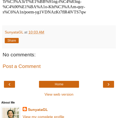
Tr%C3%A3i/T%E1%BB%91ng-t%C4%83ng-
%C4%90%E1%BA%A1o-Khi%C3%AAm-quy-
s%C6%A1n/poem-yg1VDNAzKt7flR4lVTS7qw
SunyataGL
at
10:03 AM
Share
No comments:
Post a Comment
‹
›
Home
View web version
About Me
SunyataGL
View my complete profile