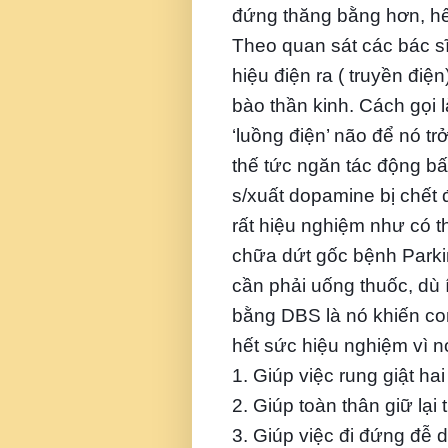
đứng thăng bằng hơn, hết
Theo quan sát các bác s
hiệu điện ra ( truyền điệ
bào thần kinh. Cách gọi 
‘luồng điện’ não để nó t
thế tức ngăn tác động b
s/xuất dopamine bị chết đ
rất hiệu nghiệm như có t
chữa dứt gốc bệnh Parkin
cần phải uống thuốc, dù í
bằng DBS là nó khiến co
hết sức hiệu nghiệm vì nó
1. Giúp việc rung giật ha
2. Giúp toàn thân giữ lại
3. Giúp việc đi đứng đễ 