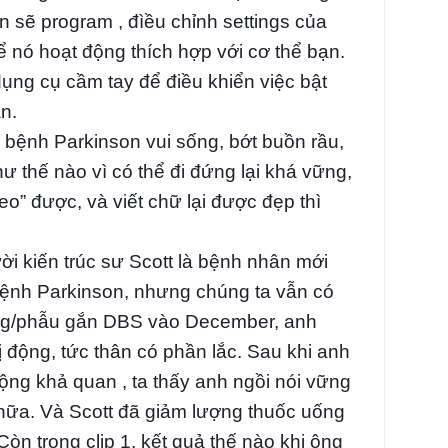
n sẽ program , đìều chỉnh settings của
ể nó hoạt động thích hợp với cơ thể bạn.
ụng cụ cầm tay để điều khiển việc bật
ần.
ị bệnh Parkinson vui sống, bớt buồn rầu,
ư thế nào vì có thể đi đứng lại khá vững,
heo” được, và viết chữ lại được đẹp thì
ười kiến trúc sư Scott là bệnh nhân mới
bệnh Parkinson, nhưng chúng ta vẫn có
ợc g/phẫu gắn DBS vào December, anh
ị động, tức thân có phần lắc. Sau khi anh
ng khả quan , ta thấy anh ngồi nói vững
 nữa. Và Scott đã giảm lượng thuốc uống
Còn trong clip 1, kết quả thế nào khi ông