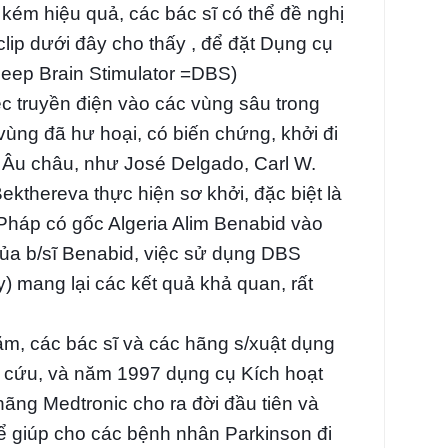
 kém hiệu quả, các bác sĩ có thể đề nghị
clip dưới đây cho thấy , để đặt Dụng cụ
Deep Brain Stimulator =DBS)
c truyền điện vào các vùng sâu trong
vùng đã hư hoại, có biến chứng, khởi đi
c Âu châu, như José Delgado, Carl W.
kthereva thực hiện sơ khởi, đặc biệt là
Pháp có gốc Algeria Alim Benabid vào
của b/sĩ Benabid, việc sử dụng DBS
py) mang lại các kết quả khả quan, rất
m, các bác sĩ và các hãng s/xuật dụng
n cứu, và năm 1997 dụng cụ Kích hoạt
ãng Medtronic cho ra đời đầu tiên và
 giúp cho các bệnh nhân Parkinson đi