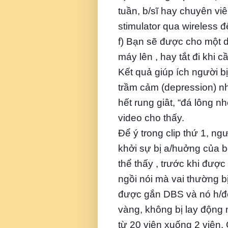
tuần, b/sĩ hay chuyên viê
stimulator qua wireless đ
f) Bạn sẽ được cho một d
máy lên , hay tắt đi khi c
Kết quả giúp ích người b
trầm cảm (depression) nh
hết rung giât, “đá lông n
video cho thấy.
Để ý trong clip thứ 1, ng
khởi sự bị a/huởng của 
thể thấy , trước khi đư
ngồi nói mà vai thường b
được gắn DBS và nó h/độ
vàng, không bị lay động
từ 20 viên xuống 2 viên. 