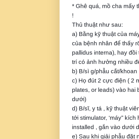
* Ghê quá, mồ cha mấy thằ
!
Thủ thuật như sau:
a) Bằng kỹ thuật của máy
của bệnh nhân để thấy rõ 
pallidus interna), hay đồi
trí có ảnh hưởng nhiều đ
b) B/sì g/phẫu cắt/khoan
c) Họ đút 2 cực điện ( 2
plates, or leads) vào hai
dưới)
d) B/sĩ, y tá , kỹ thuật v
tới stimulator, ‘máy” kí
installed , gắn vào dưới 
e) Sau khi giải phẫu đặt