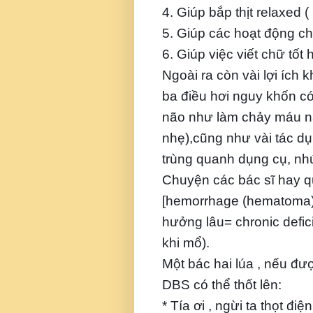
4. Giúp bắp thịt relaxed 
5. Giúp các hoạt động c
6. Giúp việc viết chữ tốt 
Ngoài ra còn vài lợi ích 
ba điều hơi nguy khốn có
não như làm chảy máu nả
nhẹ),cũng như vài tác d
trùng quanh dụng cụ, nhứ
Chuyện các bác sĩ hay qu
[hemorrhage (hematoma)] 
hưởng lâu= chronic defi
khi mổ).
Một bác hai lúa , nếu đư
DBS có thể thốt lên:
* Tía ơi , ngừi ta thọt điệ