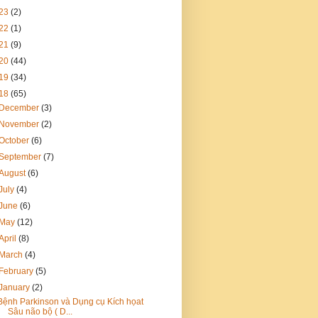
23
(2)
22
(1)
21
(9)
20
(44)
19
(34)
18
(65)
December
(3)
November
(2)
October
(6)
September
(7)
August
(6)
July
(4)
June
(6)
May
(12)
April
(8)
March
(4)
February
(5)
January
(2)
Bệnh Parkinson và Dụng cụ Kích họat
Sâu não bộ ( D...