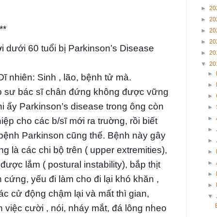
►
20
►
20
*
►
20
►
20
 dưới 60 tuổi bị Parkinson’s Disease
►
20
▼
20
►
Dĩ nhiên: Sinh , lão, bệnh tử mà.
►
áo sư bác sĩ chân đứng không được vững
►
khi ấy Parkinson’s disease trong ông còn
►
►
iệp cho các b/sĩ mới ra truờng, rồi biết
►
bệnh Parkinson cũng thế. Bệnh này gây
►
ng là các chi bộ trên ( upper extremities),
►
ợc lắm ( postural instability), bắp thịt
►
►
 cứng, yếu đi làm cho đi lại khó khăn ,
►
c cử động chậm lại và mất thì gian,
▼
việc cười , nói, nháy mắt, đá lông nheo