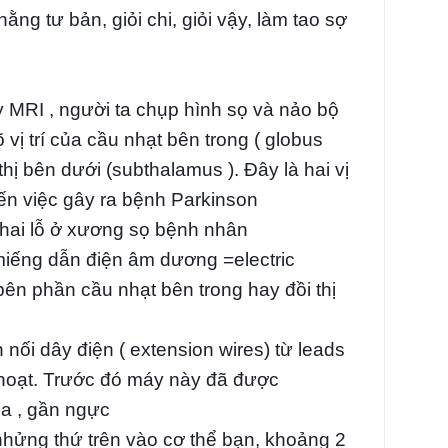
ng tư bản, giỏi chi, giỏi vậy, làm tao sợ
 MRI , người ta chụp hình sọ và nảo bộ
vị trí của cầu nhạt bên trong ( globus
 thị bên dưới (subthalamus ). Đây là hai vị
ến việc gây ra bệnh Parkinson
 hai lỗ ở xương sọ bệnh nhân
 miếng dẫn điện âm dương =electric
 bên phần cầu nhạt bên trong hay đồi thị
iên nối dây điện ( extension wires) từ leads
ch hoạt. Trước đó máy này đã được
da , gần ngực
 nhửng thứ trên vào cơ thể bạn, khoảng 2