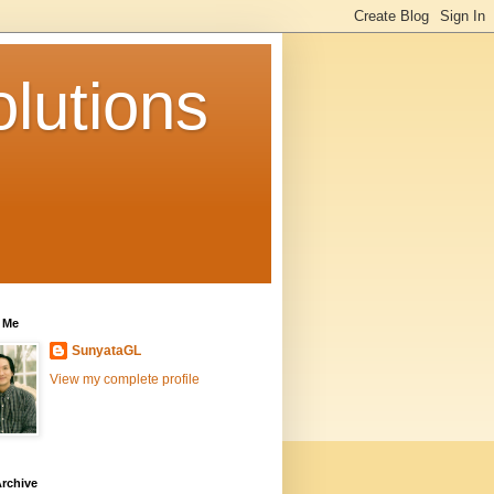
lutions
 Me
SunyataGL
View my complete profile
rchive