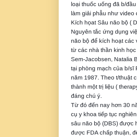
loại thuốc uống đã b/đầu
làm giải phẫu như video 
Kích họat Sâu não bộ ( 
Nguyên tắc ứng dụng việ
não bộ để kích hoạt các 
từ các nhà thần kinh họ
Sem-Jacobsen, Natalia Be
tại phòng mạch của b/sĩ 
năm 1987. Theo t/thuật 
thành một trị liệu ( thera
đáng chú ý.
Từ đó đến nay hơn 30 nă
cụ y khoa tiếp tục nghiê
sâu não bộ (DBS) được h
được FDA chấp thuận, để