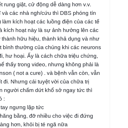
 rung giật, cử động dễ dàng hơn v.v.
ĩ và các nhà ngh/cứu thì DBS phóng tín
n) làm kích hoạt các luồng điện của các tế
là kích hoạt này là sự ảnh hưởng lên các
rở thành hữu hiệu, thành khả dụng và như
ất bình thường của chúng khi các neurons
i, hư hoại. Ấy là cách chữa triệu chứng,
hể thấy trong video, nhưng không phải là
son ( not a cure) . và bệnh vẫn còn, vẫn
t đi. Nhưng cái tuyệt vời của chữa trị
n người chấm dứt khổ sở ngay tức thì
 :
i tay ngưng lập tức
 thăng bằng, đỡ nhiều cho việc đi đứng
dàng hơn, khỏi bị té ngã nữa