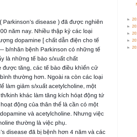
►
20
( Parkinson’s disease ) đã được nghiên
►
20
00 năm nay. Nhiều thập kỷ các loại
►
20
ượng dopamine [ chất dẫn điện cho tế
►
20
►
20
)— b/nhân bệnh Parkinson có những tế
ấy là những tế bào s/xuất chất
 được tăng, các tế bào điều khìển cử
bình thường hơn. Ngoài ra còn các loại
để làm giảm s/xuất acetylcholine, một
 th/kinh khác làm tăng kích hóạt động tứ
o hoạt động của thân thể là cần có một
 dopamine và acetylcholine. Nhưng việc
holine thường là việc phụ.
’s disease đã bị bệnh hơn 4 năm và các