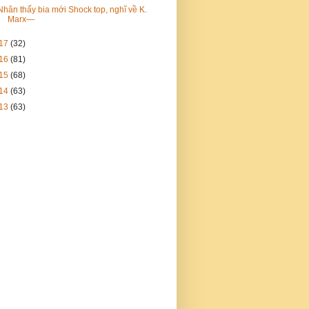
Nhân thấy bia mới Shock top, nghĩ về K.
Marx—
17
(32)
16
(81)
15
(68)
14
(63)
13
(63)