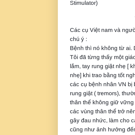
Stimulator)
*
Các cụ Việt nam và người
chú ý :
Bệnh thì nó không từ ai. 
Tôi đã từng thấy một gi
lắm, tay rung giật nhẹ [ 
nhẹ] khi trao bằng tốt ngh
các cụ bệnh nhân VN bị 
rung giật ( tremors), thườ
thân thể không giữ vững đư
các vùng thân thể trở nên
gây đau nhức, làm cho cá
cũng như ảnh hưởng đến 