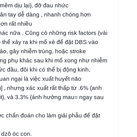
( mềm dịu lại), đỡ đau nhức
hân tay dễ dàng , nhanh chóng hơn
hơn rất nhiều
khác nữa . Cũng có những risk factors (vài
 thể xảy ra khi mổ xẻ để đặt DBS vào
o, gây nhiễm trùng, hoặc stroke
ụng phụ khác sau khi mổ xong như nhiễm
c đầu, đôi khi có thể bị động kinh,
an ngại là việc xuất huyết não
, nhưng xác xuất rất thấp từ .6% (anh
cit), và 3.3% (ảnh hưởng mau= ngay sau
ợc chẩn đoán cho làm giải phẫu để đặt
n dzô óc con.