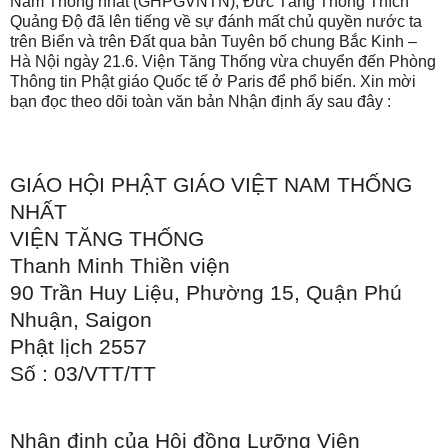
Nam Thống nhất (GHPGVNTN), Đức Tăng Thống Thích
Quảng Độ đã lên tiếng về sự đánh mất chủ quyền nước ta
trên Biển và trên Đất qua bản Tuyên bố chung Bắc Kinh –
Hà Nội ngày 21.6. Viện Tăng Thống vừa chuyển đến Phòng
Thông tin Phật giáo Quốc tế ở
Paris
để phổ biến. Xin mời
bạn đọc theo dõi toàn văn bản Nhận định ấy sau đây :
GIÁO HỘI PHẬT GIÁO VIỆT
NAM
THỐNG
NHẤT
VIỆN TĂNG THỐNG
Thanh Minh Thiền viện
90 Trần Huy Liệu, Phường 15, Quận Phú
Nhuận,
Saigon
Phật lịch 2557
Số : 03/VTT/TT
Nhận định của Hội đồng Lưỡng Viện