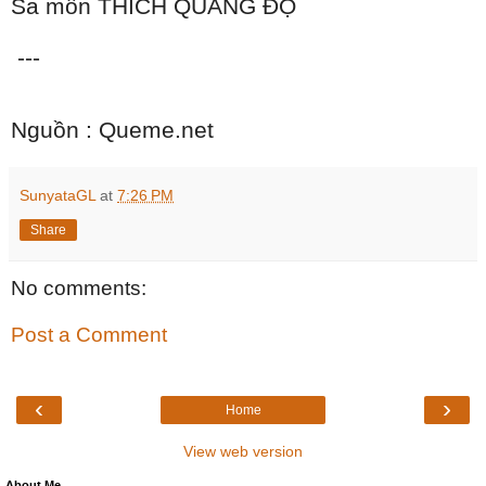
Sa môn THÍCH QUẢNG ĐỘ
---
Nguồn : Queme.net
SunyataGL
at
7:26 PM
Share
No comments:
Post a Comment
‹
›
Home
View web version
About Me