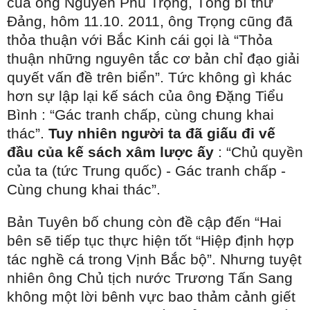
của ông Nguyễn Phú Trọng, Tổng bí thư
Đảng, hôm 11.10. 2011, ông Trọng cũng đã
thỏa thuận với Bắc Kinh cái gọi là “Thỏa
thuận những nguyên tắc cơ bản chỉ đạo giải
quyết vấn đề trên biển”. Tức không gì khác
hơn sự lập lại kế sách của ông Đặng Tiểu
Bình : “Gác tranh chấp, cùng chung khai
thác”.
Tuy nhiên người ta đã giấu đi vế
đầu của kế sách xâm lược ấy
: “Chủ quyền
của ta (tức Trung quốc) - Gác tranh chấp -
Cùng chung khai thác”.
Bản Tuyên bố chung còn đề cập đến “Hai
bên sẽ tiếp tục thực hiện tốt “Hiệp định hợp
tác nghề cá trong Vịnh Bắc bộ”. Nhưng tuyệt
nhiên ông Chủ tịch nước Trương Tấn Sang
không một lời bênh vực bao thảm cảnh giết