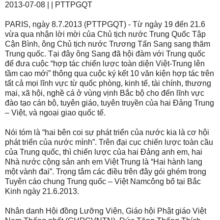
2013-07-08 | | PTTPGQT
PARIS
, ngày 8.7.2013 (PTTPGQT) - Từ ngày 19 đến 21.6
vừa qua nhận lời mời của Chủ tịch nước Trung Quốc Tập
Cận Bình, ông Chủ tịch nước Trương Tấn Sang sang thăm
Trung quốc. Tại đây ông Sang đã hội đàm với Trung quốc
để đưa cuộc “hợp tác chiến lược toàn diện Việt-Trung lên
tầm cao mới” thông qua cuộc ký kết 10 văn kiện hợp tác trên
tất cả mọi lĩnh vực từ quốc phòng, kinh tế, tài chính, thương
mại, xã hội, nghề cá ở vùng vịnh Bắc bộ cho đến lĩnh vực
đào tạo cán bộ, tuyên giáo, tuyên truyền của hai Đảng Trung
– Việt, và ngoại giao quốc tế.
Nói tóm là “hai bên coi sự phát triển của nước kia là cơ hội
phát triển của nước mình”. Trên đại cục chiến lược toàn cầu
của Trung quốc, thì chiến lược của hai Đảng anh em, hai
Nhà nước cộng sản anh em Việt Trung là “Hai hành lang
một vành đai”. Trọng tâm các điều trên đây gói ghém trong
Tuyên cáo chung Trung quốc – Việt
Nam
công bố tại Bắc
Kinh ngày 21.6.2013.
Nhân danh Hội đồng Lưỡng Viện, Giáo hội Phật giáo Việt