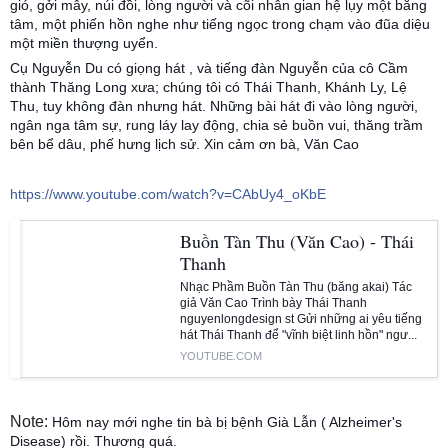
gió, gởi mây, núi đồi, lòng người và cõi nhân gian hệ lụy một băng
tâm, một phiến hồn nghe như tiếng ngọc trong chạm vào đũa diệu
một miền thượng uyển.
Cụ Nguyễn Du có giọng hát , và tiếng đàn Nguyễn của cô Cầm
thành Thăng Long xưa; chúng tôi có Thái Thanh, Khánh Ly, Lệ
Thu, tuy không đàn nhưng hát. Những bài hát đi vào lòng người,
ngân nga tâm sự, rung láy lay động, chia sẻ buồn vui, thăng trầm
bên bể dâu, phế hưng lịch sử.
Xin cảm ơn bà, Văn Cao
https://www.youtube.com/watch?v=CAbUy4_oKbE
Buồn Tàn Thu (Văn Cao) - Thái
Thanh
Nhạc Phầm Buồn Tàn Thu (băng akai) Tác
giả Văn Cao Trình bày Thái Thanh
nguyenlongdesign st Gửi những ai yêu tiếng
hát Thái Thanh để "vĩnh biệt linh hồn" ngư...
YOUTUBE.COM
Note:
Hôm nay mới nghe tin bà bị bệnh Già Lẫn ( Alzheimer's
Disease) rồi. Thương quá.