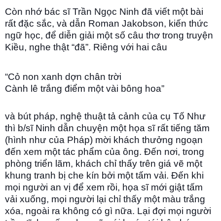
Còn nhớ bác sĩ Trần Ngọc Ninh đã viết một bài
rất đặc sắc, và dẫn Roman Jakobson, kiến thức
ngữ học, để diễn giải một số câu thơ trong truyện
Kiều, nghe thật “đã”. Riêng với hai câu
“Cỏ non xanh dợn chân trời
Cành lê trắng điểm một vài bông hoa”
và bút pháp, nghệ thuật tả cảnh của cụ Tố Như
thì b/sĩ Ninh dẫn chuyện một họa sĩ rất tiếng tăm
(hình như của Pháp) mời khách thưởng ngoạn
đến xem một tác phẩm của ông. Ðến nơi, trong
phòng triển lãm, khách chỉ thấy trên giá vẽ một
khung tranh bị che kín bởi một tấm vải. Ðến khi
mọi người an vị để xem rồi, họa sĩ mới giật tấm
vải xuống, mọi người lại chỉ thấy một màu trắng
xóa, ngoài ra không có gì nữa. Lại đợi mọi người