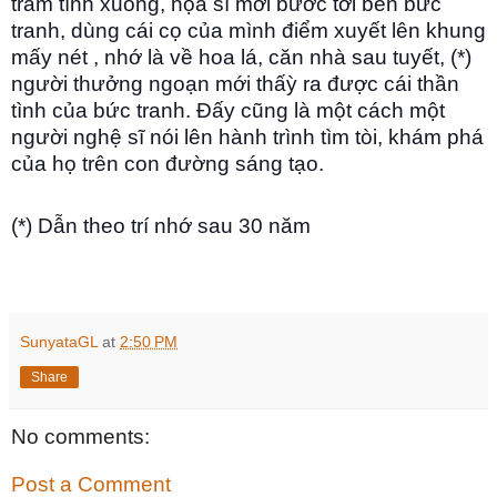
trầm tĩnh xuống, họa sĩ mới bước tới bên bức
tranh, dùng cái cọ của mình điểm xuyết lên khung
mấy nét , nhớ là về hoa lá, căn nhà sau tuyết, (*)
người thưởng ngoạn mới thấỳ ra được cái thần
tình của bức tranh. Ðấy cũng là một cách một
người nghệ sĩ nói lên hành trình tìm tòi, khám phá
của họ trên con đường sáng tạo.
(*) Dẫn theo trí nhớ sau 30 năm
SunyataGL
at
2:50 PM
Share
No comments:
Post a Comment