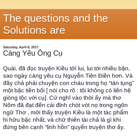
The questions and the
Solutions are
Saturday, April 8, 2017
Càng Yêu Ông Cụ
Quái, đã đọc truyện Kiều tớí lui, lui tới nhiều bận,
sao ngày càng yêu cụ Nguyễn Tiên Ðiền hơn. Và
đây chả phải chuyện con cháu trong họ “tán tụng”
một bậc tiền bối [ nói cho rõ : tôi không có liên hệ
giòng tộc với cụ]. Cứ nghĩ vào thời ấy mà thơ
Nôm đã đạt đến cái đỉnh chót vót nọ trong ngôn
ngữ Thơ , mới thấy truyện Kiều là một tác phẩm
hi hữu bậc nhất, và chữ thiên tài chả là gì khi
đứng bên cạnh “linh hồn” quyển truyện th
ơ ấy.