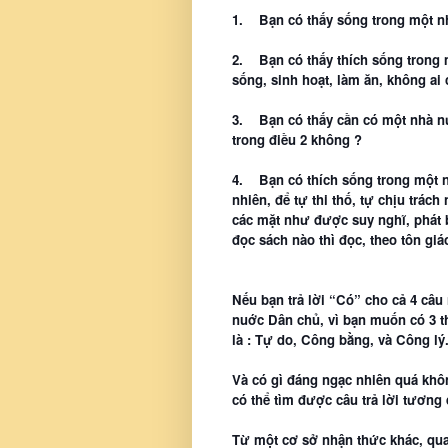
1.
Bạn có thấy sống trong một n
2.
Bạn có thấy thích sống trong
sống, sinh hoạt, làm ăn, không ai 
3.
Bạn có thấy cần có một nhà n
trong điều 2 không ?
4.
Bạn có thích sống trong một 
nhiên, để tự thi thố, tự chịu trác
các mặt như được suy nghĩ, phát bi
đọc sách nào thì đọc, theo tôn gi
Nếu bạn trả lời “Có” cho cả 4 câu
nuớc Dân chủ, vì bạn muốn có 3 th
là : Tự do, Công bằng, và Công lý
Và có gì đáng ngạc nhiên quá không
có thể tìm được câu trả lời tương 
Từ một cơ sở nhận thức khác, qua 