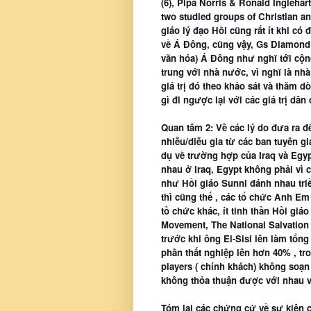
(6), Pipa Norris & Ronald Inglehart
two studied groups of Christian and
giáo lý đạo Hồi cũng rất ít khi c
về Á Đông, cũng vậy, Gs Diamond &
văn hóa) Á Đông như nghĩ tới cộng
trung với nhà nước, vì nghĩ là nh
giá trị đó theo khảo sát và thăm
gì đi ngược lại với các giá trị dân
Quan tâm 2: Về các lý do đưa ra đ
nhiễu/diễu gia từ các ban tuyên gi
dụ về trường hợp của Iraq và Egyp
nhau ở Iraq, Egypt không phải vì c
như Hồi giáo Sunni đánh nhau triề
thì cũng thế , các tổ chức Anh Em
tồ chức khác, ít tinh thần Hồi gi
Movement,
The National Salvation 
trước khi ông El-Sisi lên làm tổng 
phần thất nghiệp lên hơn 40% , tr
players ( chính khách) không soạn 
không thỏa thuận được với nhau về
Tóm lại các chứng cứ về sự kiện có