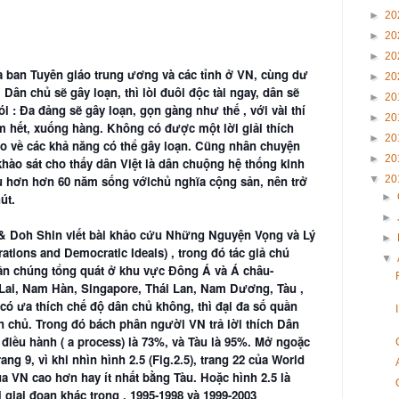
►
20
►
20
►
20
 ban Tuyên giáo trung ương và các tỉnh ở VN, cùng dư
►
20
 Dân chủ sẽ gây loạn, thì lòi đuôi độc tài ngay, dân sẽ
►
20
 : Đa đảng sẽ gây loạn, gọn gàng như thế , với vài thí
►
20
m hết, xuống hàng. Không có được một lời giải thích
►
20
o về các khả năng có thể gây loạn. Cũng nhân chuyện
►
20
hào sát cho thấy dân Việt là dân chuộng hệ thống kinh
au hơn hơn 60 năm sống vớichủ nghĩa cộng sản, nên trở
▼
20
út.
►
►
 & Doh Shin viết bài khảo cứu Những Nguyện Vọng và Lý
►
ions and Democratic Ideals) , trong đó tác giả chú
▼
uần chúng tổng quát ở khu vực Đông Á và Á châu-
i, Nam Hàn, Singapore, Thái Lan, Nam Dương, Tàu ,
có ưa thích chế độ dân chủ không, thì đại đa số quần
n chủ. Trong đó bách phân người VN trả lời thích Dân
iều hành ( a process) là 73%, và Tàu là 95%. Mở ngoặc
ang 9, vì khi nhìn hình 2.5 (Fig.2.5), trang 22 của World
ủa VN cao hơn hay ít nhất bằng Tàu. Hoặc hình 2.5 là
 giai đoạn khác trong , 1995-1998 và 1999-2003