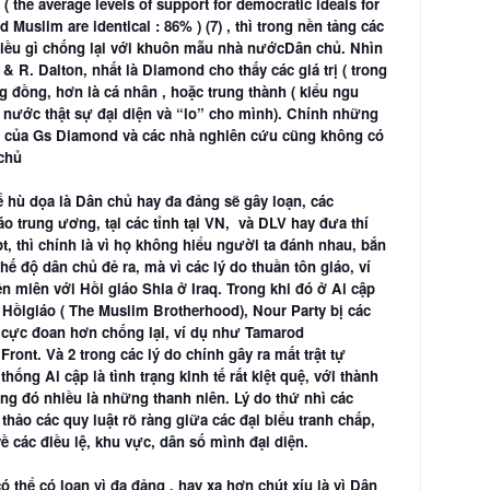
 ( the average levels of support for democratic ideals for
 Muslim are identical : 86% ) (7) , thì trong nền tảng các
ó điều gì chống lại với khuôn mẫu nhà nướcDân chủ. Nhìn
 R. Dalton, nhất là Diamond cho thấy các giá trị ( trong
 đồng, hơn là cá nhân , hoặc trung thành ( kiểu ngu
à nước thật sự đại diện và “lo” cho mình). Chính những
 dò của Gs Diamond và các nhà nghiên cứu cũng không có
 chủ
ể hù dọa là Dân chủ hay đa đảng sẽ gây loạn, các
áo trung ương, t
ại các tỉnh tại VN, và DLV hay đưa thí
t, thì chính là vì họ không hiểu người ta đánh nhau, bắn
hế độ dân chủ đẻ ra, mà vì các lý do thuần tôn giáo, ví
n miên với Hồi giáo Shia ở Iraq. Trong khi đó ở Ai cập
 Hồigiáo ( The Muslim Brotherhood), Nour Party bị các
áo cực đoan hơn chống lại, ví dụ như Tamarod
Front. Và 2 trong các lý do chính gây ra mất trật tự
thống Ai cập là tình trạng kinh tế rất kiệt quệ, với thành
ong đó nhiều là những thanh niên. Lý do thứ nhì các
thảo các quy luật rõ ràng giữa các đại biểu tranh chấp,
 các điều lệ, khu vực, dân số mình đại diện.
 thể có loạn vì đa đảng , hay xa hơn chút xíu là vì Dân