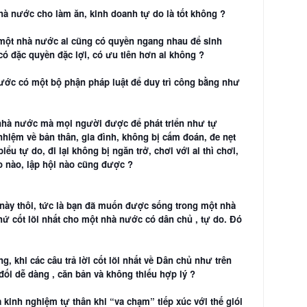
hà nước cho làm ăn, kinh doanh tự do là tốt không ?
 một nhà nước ai cũng có quyền ngang nhau để sinh
có đặc quyền đặc lợi, có ưu tiên hơn ai không ?
ước có một bộ phận pháp luật để duy trì công bằng như
nhà nước mà mọi người được để phát triển như tự
h nhiệm về bản thân, gia đình, không bị cấm đoán, đe nẹt
ểu tự do, đi lại không bị ngăn trở, chơi với ai thì chơi,
áo nào, lập hội nào cũng được ?
 này thôi, tức là bạn đã muốn được sống trong một nhà
ứ cốt lõi nhất cho một nhà nước có dân chủ , tự do. Đó
.
, khi các câu trả lời cốt lõi nhất về Dân chủ như trên
đối dễ dàng , căn bản và không thiếu hợp lý ?
kinh nghiệm tự thân khi “va chạm” tiếp xúc với thế giói