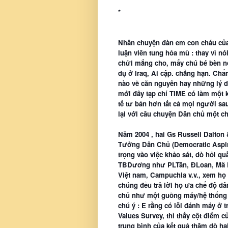
*
Nhân chuyện đàn em con cháu của
luận viên tung hỏa mù : thay vì nói
chửi mắng cho, mấy chú bé bèn nói
dụ ở Iraq, Ai cập. chẳng hạn. Chấ
nào về căn nguyên hay những lý d
mới đây tạp chí TIME có làm một k
tế tư bản hơn tất cả mọi người s
lại với câu chuyện Dân chủ một ch
Năm 2004 , hai Gs Russell Dalton
Tưởng Dân Chủ (Democratic Aspirat
trọng vào việc khảo sát, dò hỏi q
TBDương như PLTân, ĐLoan, Mã La
Việt nam, Campuchia v.v., xem họ 
chúng đều trả lời họ ưa chế độ dâ
chủ như một guồng máy/hệ thống đ
chú ý : E rằng có lỗi đánh máy ở tr
Values Survey, thì thấy cột điểm c
trung bình của kết quả thăm dò hai