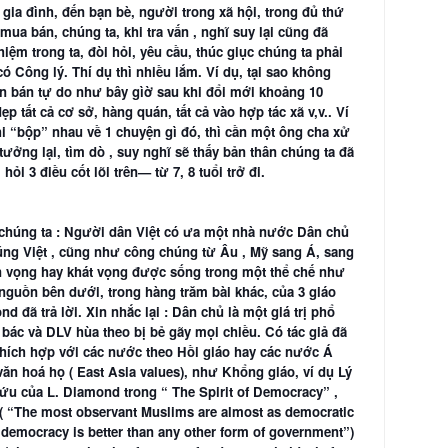
gia đình, đến bạn bè, người trong xã hội, trong đủ thứ
 mua bán, chúng ta, khi tra vấn , nghĩ suy lại cũng đã
ệm trong ta, đòi hỏi, yêu cầu, thúc giục chúng ta phải
ó Công lý. Thí dụ thì nhiều lắm. Ví dụ, tại sao không
ôn bán tự do như bây gìờ sau khi đổi mới khoảng 10
p tất cả cơ sở, hàng quán, tất cả vào hợp tác xã v,v.. Ví
hi “bộp” nhau về 1 chuyện gì đó, thì cần một ông cha xử
ưởng lại, tìm dò , suy nghĩ sẽ thấy bản thân chúng ta đã
ỏi 3 điều cốt lõi trên— từ 7, 8 tuổi trở đi.
a chúng ta : Người dân Việt có ưa một nhà nước Dân chủ
úng Việt , cũng như công chúng từ Âu , Mỹ sang Á, sang
 vọng hay khát vọng được sống trong một thể chế như
ẫn nguồn bên dưới, trong hàng trăm bài khác, của 3 giáo
d đã trả lời. Xin nhắc lại : Dân chủ là một giá trị phổ
 bác và DLV hùa theo bị bẻ gãy mọi chiều. Có tác giả đã
hích hợp với các nước theo Hồi giáo hay các nước Á
văn hoá họ ( East Asia values), như Khổng giáo, ví dụ Lý
u của L. Diamond trong “ The Spirit of Democracy” ,
 ( “The most observant Muslims are almost as democratic
democracy is better than any other form of government”)