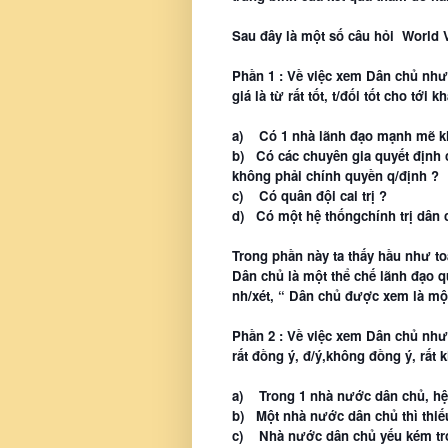
Sau đây là một số câu hỏi World V
Phần 1 : Về việc xem Dân chủ như 
giá là từ rất tốt, t/đối tốt cho tới k
a)
Có 1 nhà lãnh đạo mạnh mẽ kh
b)
Có các chuyên gia quyết định
không phải chính quyền q/định ?
c)
Có quân đội cai trị ?
d)
Có một hệ thốngchính trị dân 
Trong phần này ta thấy hầu như toà
Dân chủ là một thể chế lãnh đạo 
nh/xét, “ Dân chủ được xem là một 
Phần 2 : Về việc xem Dân chủ như 
rất đồng ý, đ/ý,không đồng ý, rất 
a)
Trong 1 nhà nước dân chủ, hệ
b)
Một nhà nước dân chủ thì thiế
c)
Nhà nước dân chủ yếu kém tron