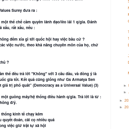
alues Surey đưa ra :
một thể chế cầm quyền lãnh đạo/lèo lái 1 q/gia. Đánh
há xấu, rất xấu, nếu :
ông đếm xỉa gì tới quốc hội hay việc bầu cử ?
 các việc nước, theo khả năng chuyên môn của họ, chứ
chủ ?
n thể đều trả lời "Không" với 3 câu đầu, và đồng ý là
quốc gia tốt. Kết quả cũng giống như Gs Armatya Sen
giá trị phổ quát” (Democracy as a Universal Value) (3)
►
►
một guồng máy/hệ thống điều hành q/gia. Trả lời là từ :
►
20
không đ/ý.
►
20
 thống kinh tế chạy kém
u quyết đoán, cãi cọ nhiều quá
g việc giữ trật tự xã hội