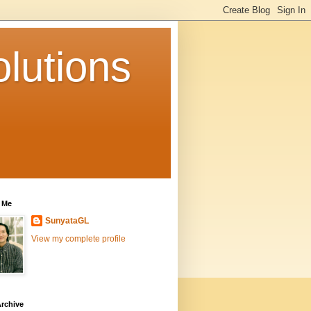
lutions
 Me
SunyataGL
View my complete profile
rchive