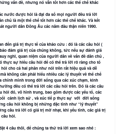
hững vấn đề, nhưng nó vẫn tốt hơn các thể chế khác
các nước được hỏi là đại đa số mọi người đều trả lời
n chủ là một thể chế tốt hơn các thể chế khác. Và kết
sát người dân Đông Âu các năm đầu thận niên 1990.
n đến giá trị thực tế của khảo cứu : đó là các câu hỏi (
 bảo đảm giá trị của chúng không, tức nếu sự đánh giá
 suy nghĩ, quan niệm của người dân về vấn đề dân chủ ,
ó thực sự hiểu câu hỏi để có thể trả lời rõ ràng cho tổ
 hỏi cho cả hai phần như nói trên rất hiệu quả và dễ
 mà không cần phải hiểu nhiều các lý thuyết về thể chế
a chính mình trong đời sống qua các xúc chạm, kinh
hường đều có thể trả lời các câu hỏi trên. Đó là các câu
âu hỏi đó, vô hình trung, bao gồm được các yếu tố, các
bối cảnh lịch sử , và xúc tiế p thực sự với đời sống
 Những câu hỏi không bị những đặc tính như “lý thuyết”
 câu trả lời có giá trị mờ nhạt, khi yếu tính, các giá trị
 câu hỏi.
t 4 câu thôi, để chúng ta thử trả lời xem sao nhé :