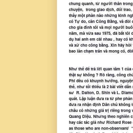
chung quanh, từ người thân trong 
chuyện, trong giao dịch, đổi trao,
thấy một phần nào những kinh nghi
có Tự do, cần Công Bằng, và đòi c
cho gia đình tôi và mọi người bu
năm, mà vừa sau 1975, đã bắt tôi dẹ
dụ hai anh em cãi nhau , hay có k
và xử cho công bằng. Xin hãy hồi t
bao lần chạm trán và mong có, đòi h
Như thế để trả lời quan tâm 1 củ
thật sự không ? Rõ ràng, công ch
Phi đều có khuynh hướng, nguyện
thế, như tối thiểu là 2 bài viết d
sư R. Dalton, D. Shin và L. Diamon
quát. Lập luận đưa ra từ phe phản
đưa ra nhận định Dân chủ không t
châu có những giá trị riêng trong 
Quang Diệu. Nhưng theo nghìên cứ
hay các tác giả như Richard Rose
as those who are non-observant/ “