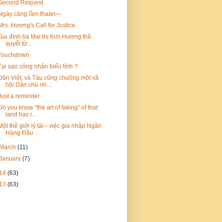
Second Request
Ngày càng lầm thaan—
Mrs. Hương's Call for Justice
Gia đình bà Mai thị Kim Hương thề
quyết tử...
Touchdown
Tại sao công nhân biểu tình ?
Dân Việt, và Tàu cũng chuộng một xã
hội Dân chủ nh...
Just a reminder
Do you know “the art of faking” of that
land has r...
Một thế giới lý tài-- việc gia nhập Ngân
Hàng Đầu ...
March
(11)
January
(7)
14
(63)
13
(63)