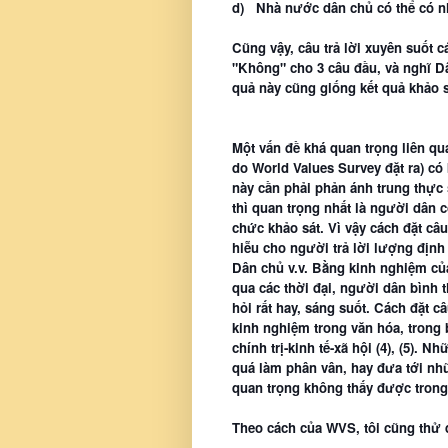
d)
Nhà nước dân chủ có thể có n
Cũng vậy, câu trả lời xuyên suốt 
"Không" cho 3 câu đầu, và nghĩ Dâ
quả này cũng giống kết quả khảo 
Một vấn đề khá quan trọng liên qua
do World Values Survey đặt ra) có
này cần phải phản ánh trung thực
thì quan trọng nhất là người dân c
chức khảo sát. Vì vậy cách đặt câu
hiễu cho người trả lời lượng định
Dân chủ v.v. Bằng kinh nghiệm củ
qua các thời đại, người dân bình t
hỏi rất hay, sáng suốt. Cách đặt c
kinh nghiệm trong văn hóa, trong 
chính trị-kinh tế-xã hội (4), (5).
quá làm phân vân, hay đưa tới những
quan trọng không thấy được trong
Theo cách của WVS, tôi cũng thử đặ