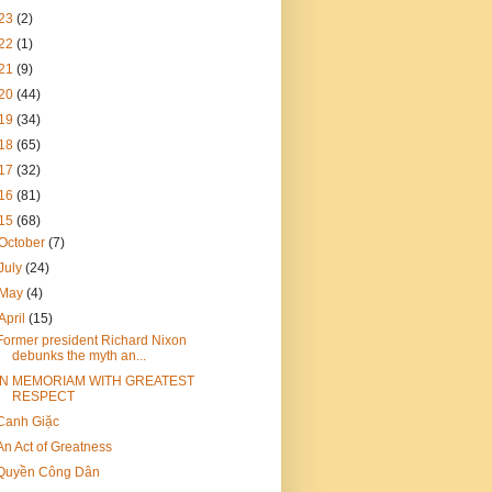
23
(2)
22
(1)
21
(9)
20
(44)
19
(34)
18
(65)
17
(32)
16
(81)
15
(68)
October
(7)
July
(24)
May
(4)
April
(15)
Former president Richard Nixon
debunks the myth an...
IN MEMORIAM WITH GREATEST
RESPECT
Canh Giặc
An Act of Greatness
Quyền Công Dân