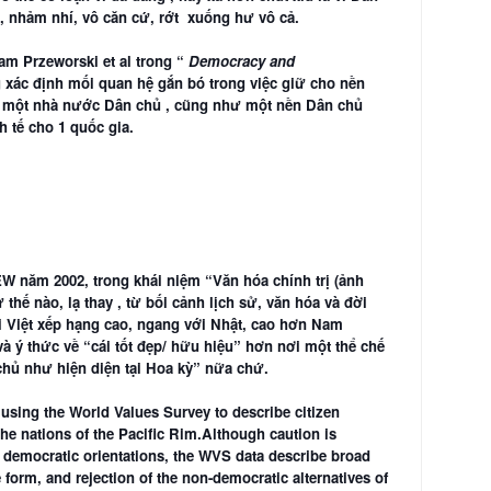
o, nhảm nhí, vô căn c
ứ, rớt xuống hư vô cả.
am Przeworski et al trong “
Democracy and
ng xác định mối quan hệ gắn bó trong việc giữ cho nền
ủa một nhà nước Dân chủ , cũng như một nền Dân chủ
h tế cho 1 quốc gia.
W năm 2002, trong khái niệm “Văn hóa chính trị (ảnh
hế nào, lạ thay , từ bối cảnh lịch sử, văn hóa và đời
ời Việt xếp hạng cao, ngang với Nhật, cao hơn Nam
ý thức về “cái tốt đẹp/ hữu hiệu” hơn nơi một thể chế
chủ như hiện diện tại Hoa kỳ” nữa chứ.
 using the World Values Survey to describe citizen
he nations of the Pacific Rim.Although caution is
tap democratic orientations, the WVS data describe broad
form, and rejection of the non-democratic alternatives of