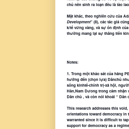
chủ nên sinh ra loạn đều là tào la
Mặt khác, theo nghiên cứu c
ủa Ad
Development
” (8), các tác giả cũ
k/tế vững vàng, và sự ổn định c
thường mang lại sự thăng tiến kin
Notes:
1. Trong một khảo sát của hãng PE
hưởng đến (chọn lựa) Dânchủ như t
sống kinhtế-chính trị-xã hội, ngư
Hàn,Nam Dưong trong cảm nhận và 
Dân chù , và còn nói khoái “ Dân 
This research addresses this void,
orientations toward democracy in t
warranted since it is difficult to 
support for democracy as a regime 