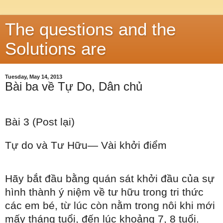
The questions and the
Solutions are
Tuesday, May 14, 2013
Bài ba về Tự Do, Dân chủ
Bài 3 (Post lại)
Tự do và Tư Hữu— Vài khởi điểm
Hãy bắt đầu bằng quán sát khởi đầu của sự
hình thành ý niệm về tư hữu trong tri thức
các em bé, từ lúc còn nằm trong nôi khi mới
mấy tháng tuổi, đến lúc khoảng 7, 8 tuổi.