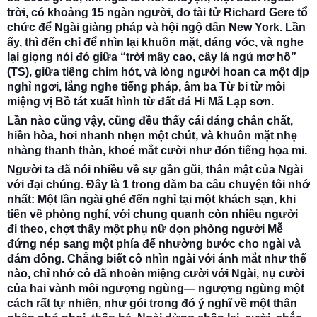
trời,
có khoảng 15 ngàn người, do tài tử Richard Gere tổ
chức để Ngài giảng pháp và hội ngộ dân New York. Lần
ấy, thì đến chỉ để nhìn lại khuôn mặt, dáng vóc, và nghe
lại giọng nói đó giữa “trời mây cao, cây lá ngủ mơ hồ”
(TS), giữa tiếng chim hót, và lòng người hoan ca một dịp
nghỉ ngơi, lắng nghe tiếng pháp, âm ba Từ bi từ môi
miệng vị Bồ tát xuất hình từ đất đá Hi Mã Lạp sơn.
Lần nào cũng vậy, cũng đều thấy cái dáng chân chất,
hiền hòa, hơi nhanh nhẹn một chút, và khuôn mặt nhẹ
nhàng thanh thản, khoé mắt cười như đón tiếng họa mi.
Người ta đã nói nhiều về sự gần gũi, thân mật của Ngài
với đại chúng. Ðây là 1 trong dăm ba câu chuyện tôi nhớ
nhất: Một lần ngài ghé đến nghỉ tại một khách sạn, khi
tiến về phòng nghỉ, với chung quanh còn nhiều người
đi theo, chợt thấy một phụ nữ dọn phòng người Mễ
đứng nép sang một phía để nhường bước cho ngài và
đám đông. Chẳng biết cô nhìn ngài với ánh mắt như thế
nào, chỉ nhớ cô đã nhoẻn miệng cười với Ngài, nụ cười
của hai vành môi ngượng ngùng— ngượng ngùng một
cách rất tự nhiên, như gói trong đó ý nghĩ về một thân