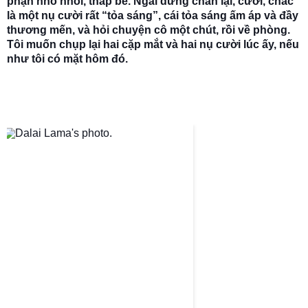
phận nhỏ nhoi, thấp bé. Ngài dừng chân lại, cười, chắc
là một nụ cười rất “tỏa sáng”, cái tỏa sáng ấm áp và đầy
thương mến, và hỏi chuyện cô một chút, rồi về phòng.
Tôi muốn chụp lại hai cặp mắt và hai nụ cười lúc ấy, nếu
như tôi có mặt hôm đó.