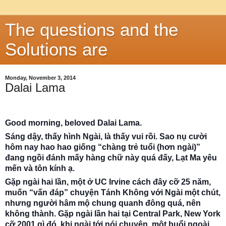
The questions and the
Solutions are
Monday, November 3, 2014
Dalai Lama
Good morning, beloved Dalai Lama.
Sáng dậy, thấy hình Ngài, là thấy vui rồi. Sao nụ cười
hôm nay hao hao giống “chàng trẻ tuổi (hơn ngài)”
đang ngồi đánh mấy hàng chữ này quá đấy, Lạt Ma yêu
mến và tôn kính ạ.
Gặp ngài hai lần, một ở UC Irvine cách đây cỡ 25 năm,
muốn “vấn đáp” chuyện Tánh Không với Ngài một chút,
nhưng người hâm mộ chung quanh đông quá, nên
không thành. Gặp ngài lần hai tại Central Park, New York
cỡ 2001 gì đó, khi ngài tới nói chuyện, một buổi ngoài