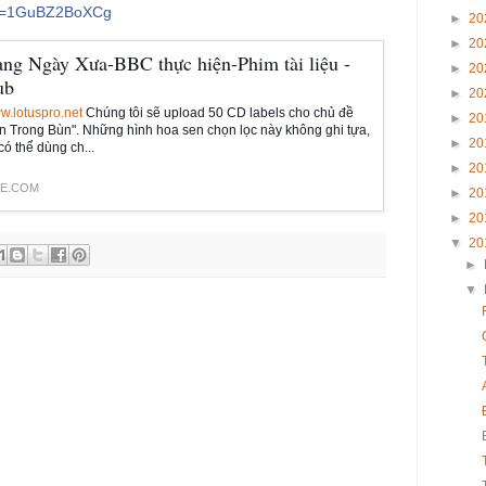
?v=1GuBZ2BoXCg
►
20
►
20
ạng Ngày Xưa-BBC thực hiện-Phim tài liệu -
►
20
ub
►
20
ww.lotuspro.net
Chúng tôi sẽ upload 50 CD labels cho chủ đề
►
20
n Trong Bùn". Những hình hoa sen chọn lọc này không ghi tựa,
►
20
ó thể dùng ch...
►
20
E.COM
►
20
►
20
▼
20
►
▼