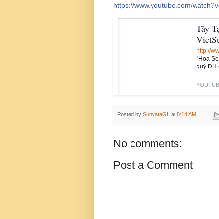
https://www.youtube.com/watch
Tây T
VietS
http://w
"Hoa Se
quý ĐH c
YOUTUB
L
i
Posted by
SunyataGL
at
8:14 AM
k
e
No comments:
Post a Comment