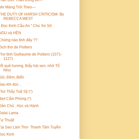
Trần Đức Thảo trong tôi—
Mơ Màng Trôi Theo—
THE DUTY OF HARSH CRITICISM- By
REBECCA WEST
" Đọc Kinh Cầu An " Cho Xứ Sở
NGU và HÈN
Chừng nào tỉnh đây ??
Dịch thơ de Poitiers
Thơ tình Guillaume de Poitiers (1071-
1127)
Về quê hương, thấy hái sen, nhớ Tố
Như
Gió, Đêm, Biển
Sau khi đọc...
Thơ Thầy Tuệ Sỹ (*)
Biẹt Cấm Phòng (*)
Dân Chủ : Học và Hành
Dalai Lama
Tự Thuật
Tại Sao Làm Thơ- Thanh Tâm Tuyền
Đọc Kinh