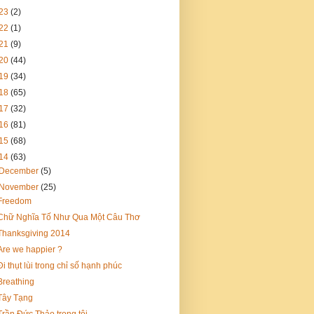
23
(2)
22
(1)
21
(9)
20
(44)
19
(34)
18
(65)
17
(32)
16
(81)
15
(68)
14
(63)
December
(5)
November
(25)
Freedom
Chữ Nghĩa Tố Như Qua Một Câu Thơ
Thanksgiving 2014
Are we happier ?
Đi thụt lùi trong chỉ số hạnh phúc
Breathing
Tây Tạng