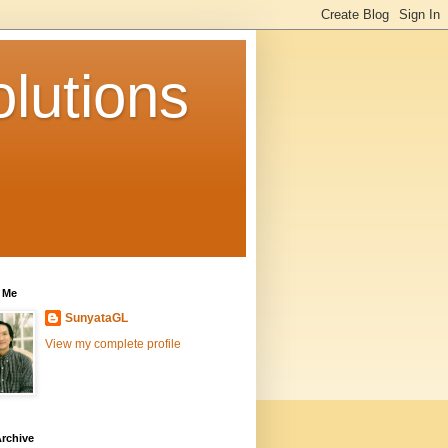
lutions
 Me
SunyataGL
View my complete profile
rchive