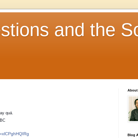
stions and the So
About
ay quá.
BBC
?v=xlCPghHQIRg
Blog A