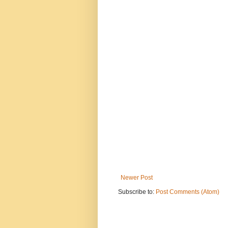
Newer Post
Subscribe to:
Post Comments (Atom)