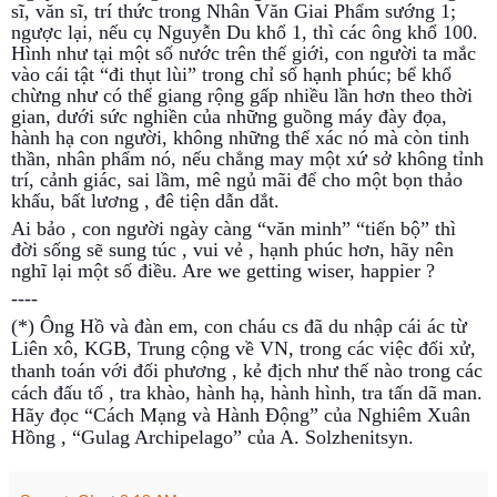
sĩ, văn sĩ, trí thức trong Nhân Văn Giai Phẩm sướng 1;
ngược lại, nếu cụ Nguyễn Du khổ 1, thì các ông khổ 100.
Hình như tại một số nước trên thế giới, con người ta mắc
vào cái tật “đi thụt lùi” trong chỉ số hạnh phúc; bể khổ
chừng như có thể giang rộng gấp nhiều lần hơn theo thời
gian, dưới sức nghiền của những guồng máy đày đọa,
hành hạ con người, không những thể xác nó mà còn tinh
thần, nhân phẩm nó, nếu chẳng may một xứ sở không tỉnh
trí, cảnh giác, sai lầm, mê ngủ mãi để cho một bọn thảo
khấu, bất lương , đê tiện dẫn dắt.
Ai bảo , con người ngày càng “văn minh” “tiến bộ” thì
đời sống sẽ sung túc , vui vẻ , hạnh phúc hơn, hãy nên
nghĩ lại một số điều. Are we getting wiser, happier ?
----
(*) Ông Hồ và đàn em, con cháu cs đã du nhập cái ác từ
Liên xô, KGB, Trung cộng về VN, trong các việc đối xử,
thanh toán với đối phương , kẻ địch như thế nào trong các
cách đấu tố , tra khào, hành hạ, hành hình, tra tấn dã man.
Hãy đọc “Cách Mạng và Hành Động” của Nghiêm Xuân
Hồng , “Gulag Archipelago” của A. Solzhenitsyn.