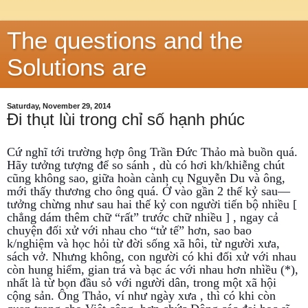
The questions and the
Solutions are
Saturday, November 29, 2014
Đi thụt lùi trong chỉ số hạnh phúc
Cứ nghĩ tới trường hợp ông Trần Đức Thảo mà buồn quá.
Hãy tưởng tượng để so sánh , dù có hơi kh/khiễng chút
cũng không sao, giữa hoàn cành cụ Nguyễn Du và ông,
mới thấy thương cho ông quá. Ở vào gần 2 thế kỷ sau—
tưởng chừng như sau hai thế kỷ con người tiến bộ nhiều [
chẳng dám thêm chữ “rất” trước chữ nhiều ] , ngay cả
chuyện đối xử với nhau cho “tử tế” hơn, sao bao
k/nghiệm và học hỏi từ đời sống xã hôi, từ người xưa,
sách vở. Nhưng không, con người có khi đối xử với nhau
còn hung hiểm, gian trá và bạc ác với nhau hơn nhìều (*),
nhất là từ bọn đầu sỏ với người dân, trong một xã hội
cộng sản. Ông Thảo, ví như ngày xưa , thì có khi còn