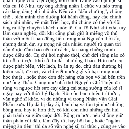
quan trọng cho Việt cộng, hơn chức Đông các đại học sĩ
của cụ Tố Như, tuy ông không nhận 1 chức vụ nào trong
cái đảng đáng phỉ nhổ đó. Nếu cần “đấu chưởng”, chống
chế , biện minh cho đường lối hành động, hay các chính
sách phi nhân, về mặt Triết học, thì chúng có thể vời/lôi
ông ra tiếp chuyện khách quốc tế. Cụ Tố Như khi xưa, tuy
làm quan nghèo, đôi khi cũng phải giữ ít miếng võ thủ
thân với một ít bạn đồng liêu trong nhà Nguyễn thời ấy,
nhưng danh dự, sự trọng nể của nhiều người từ quan tới
dân được đảm bảo nếu tư cách , tài năng chứng minh
được điều đó. Cụ chỉ hơi nghèo thôi, chứ đời sống nào có
tới nỗi cơ cực, khổ sở, bi đát như ông Thảo. Hơn nữa cụ
được phát biểu, viết lách, in ấn tự do, chứ đâu thường bị
kiểm soát, đe nẹt, và chỉ viết những gì vô hại trong mặt
học thuật , hoặc theo đơn đặt hàng của bọn vô lại bên trên
như ông Thảo. Cũng như nhà thơ Nguyễn Chí Thiện đã
từng ví ngược hết sức cay đắng cái sung sướng của kẻ sĩ
ngày nay với thời Lý Bạch. Rồi còn bao nhiêu trí thức ,
văn nghệ sĩ khác, ví dụ những vị trong Nhân Văn Giai
Phẩm xưa. Họ đã bị đày ải, hành hạ và tồn tại như những
bóng ma, hay tệ hơn thế, có khi còn như những tên hủi
phải tránh xa giữa cuộc đời. Rộng ra hơn. nếu không giữ
thân phận cúi đầu, làm đầy tớ, hay bồi bút, hoặc “ngậm
miệng ăn tiền” thì đa số văn nghệ sĩ, trí thức , cũng sẽ vào