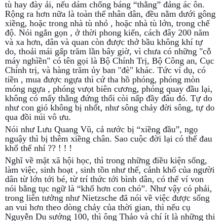
tù hay đày ải, nếu dám chống báng “thằng” đảng ác ôn.
Rộng ra hơn nữa là toàn thể nhân dân, đều nằm dưới gông
xiềng, hoặc trong nhà tù nhỏ , hoặc nhà tù lớn, trong chế
độ. Nói ngắn gọn , ở thời phong kiến, cách đây 200 năm
và xa hơn, dân và quan còn được thở bầu không khí tự
do, thoải mái gấp trăm lần bây giờ, vì chưa có những "cỗ
máy nghìền" có tên gọi là Bộ Chính Trị, Bộ Công an, Cục
Chính trị, và hàng trăm ủy ban "đè" khác. Tức ví dụ, có
tiền , mua được ngựa thì cứ tha hồ phóng, phóng mòn
móng ngựa , phóng vưọt biên cương, phóng quay đầu lại,
không có mấy thằng đứng thổi còi nấp đầy đâu đó. Tự do
như con gió không bị nhốt, như sông chảy đời sông, tự do
qua đồi núi vô ưu.
Nói như Lưu Quang Vũ, cả nước bị “xiềng đầu”, ngọ
nguậy thì bị thêm xiềng chân. Sao cuộc đời lại có thể đau
khổ thế nhỉ ?? ! ! !
Nghĩ về mặt xã hội học, thì trong những điều kiện sống,
làm việc, sinh hoạt , sinh tồn như thế, cảnh khổ của người
dân từ lớn tới bé, từ trí thức tới bình dân, có thể ví von
nói bằng tục ngữ là “khổ hơn con chó”. Như vậy có phải,
trong liên tưởng như Nietzsche đã nói về việc được sống
an vui hơn theo dòng chảy của thời gian, thì nếu cụ
Nguyễn Du sướng 100, thì ông Thảo và chí ít là những thi