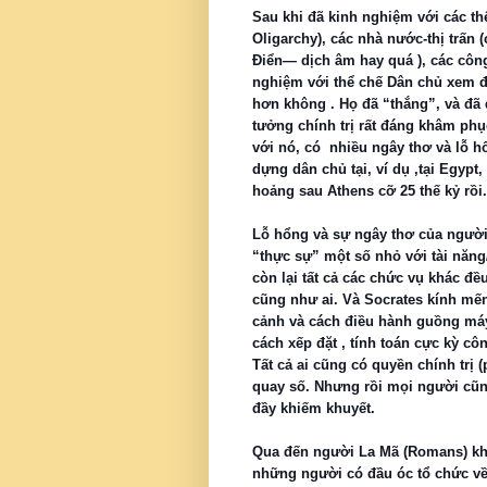
Sau khi đã kinh nghiệm với các thể
Oligarchy), các nhà nước-thị trấn (c
Điển— dịch âm hay quá ), các công 
nghiệm với thể chế Dân chủ xem đờ
hơn không . Họ đã “thắng”, và đã
tưởng chính trị rất đáng khâm phụ
với nó, có nhiều ngây thơ và lỗ hổ
dựng dân chủ tại, ví dụ ,tại Egypt,
hoảng sau Athens cỡ 25 thế kỷ rồi.
Lỗ hổng và sự ngây thơ của người 
“thực sự” một số nhỏ với tài năng
còn lại tất cả các chức vụ khác đề
cũng như ai. Và Socrates kính mến
cảnh và cách điều hành guồng máy 
cách xếp đặt , tính toán cực kỳ c
Tất cả ai cũng có quyền chính trị
quay số. Nhưng rồi mọi người cũ
đầy khiếm khuyết.
Qua đến người La Mã (Romans) khi
những người có đầu óc tổ chức về