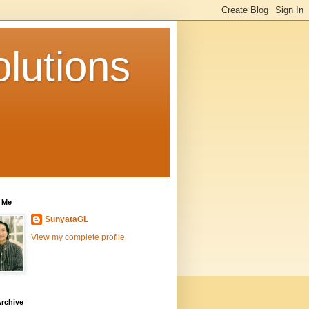
lutions
 Me
SunyataGL
View my complete profile
rchive