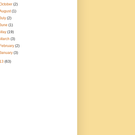
October
(2)
August
(1)
July
(2)
June
(1)
May
(19)
March
(3)
February
(2)
January
(3)
13
(63)